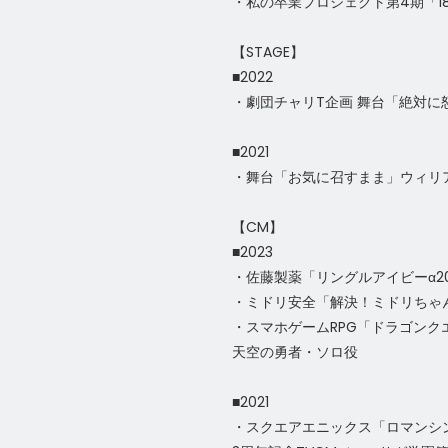
・私の卒業プロジェクト第4期「1
【STAGE】
■2022
・劇団チャリT企画 舞台「絶対に
■2021
・舞台「お気に召すまま」ウィリ
【CM】
■2023
・佐藤製薬「リングルアイビーα2
・ミドリ安全「解決！ミドリちゃん
・スマホゲームRPG「ドラゴンク
天空の勇者・ソロ役
■2021
・スクエアエニックス「ロマンシン