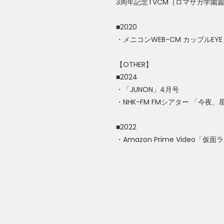
3周年記念TVCM（ロマサガ学園
■2020
・メニコンWEB-CM カップルEYE
【OTHER】
■2024
・「JUNON」4月号
・NHK-FM FMシアター 「今夜
■2022
・Amazon Prime Video「仮面