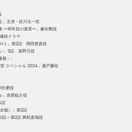
役
る」主演・佐川太一役
 〜16年目の真実〜」麻生剛役
作連続ドラマ
son１」第2話 岡田悠真役
い」3話 坂野元役
速報～」
室 スペシャル 2024」瀬戸廉役
沖壮磨役
ル」赤星聡介役
4話
完全版）」第2話
1話～第2話 興梠直哉役