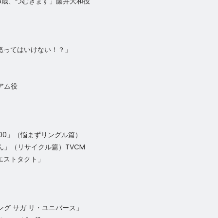
8歳、つむぎます」藤井大和役
怒ってはいけない！？」
アム役
00」（悩まずリングル篇）
」（リサイクル篇）TVCM
エストタクト」
グ サガ リ・ユニバース」