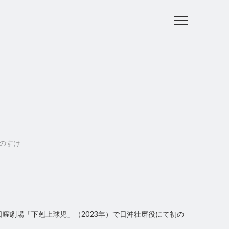
らのすけ
日曜劇場「下剋上球児」（2023年）で日沖壮磨役にて初の