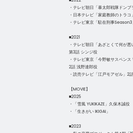
■2022
・テレビ朝日「暴太郎戦隊ドンブ
・日本テレビ「家庭教師のトラコ
・テレビ東京「駐在刑事Season3
■2021
・テレビ朝日「あざとくて何が悪
第3話 シンジ役
・テレビ東京「今野敏サスペンス
2話 浅野達郎役
・読売テレビ「江戸モアゼル」2
【MOVIE】
■2025
・「雪風 YUKIKAZE」久保木誠役
・「生きがい IKIGAI」
■2023