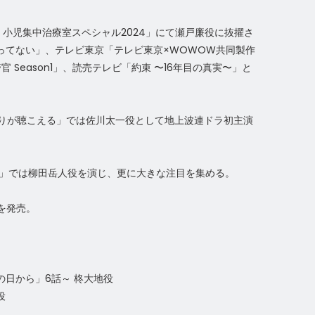
CU 小児集中治療室スペシャル2024」にて瀬戸廉役に抜擢さ
ってない」、テレビ東京「テレビ東京×WOWOW共同製作
 Season1」、読売テレビ「約束 〜16年目の真実〜」と
。
まりが聴こえる」では佐川太一役として地上波連ドラ初主演
る教室」では柳田岳人役を演じ、更に大きな注目を集める。
』を発売。
日から」6話～ 柊大地役
役