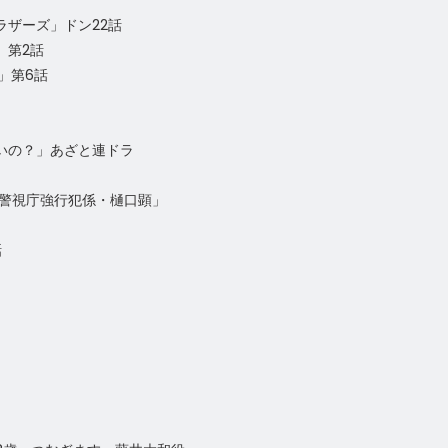
ラザーズ」ドン22話
」第2話
」第6話
いの？」あざと連ドラ
 警視庁強行犯係・樋口顕」
話