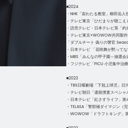
■2024
・NHK「宙わたる教室」柳田岳人
・テレビ東京「ひだまりが聴こえ
・読売テレビ・日本テレビ系「約束
・テレビ東京×WOWOW共同製
「ダブルチート 偽りの警官 Sea
・日本テレビ 「花咲舞が黙ってな
・MBS「みんなの甲子園～抽選会
・フジテレビ「PICU 小児集中治療
■2023
・TBS日曜劇場「下剋上球児」日
・テレビ朝日「遺留捜査スペシャ
・日本テレビ「紅さすライフ」第
・TELASA「警部補ダイマジン（
・WOWOW「ドラフトキング」第