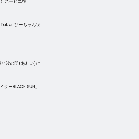
篇）スービエ役
 Tuber ひーちゃん役
、星と波の間(あわい)に」
ライダーBLACK SUN」