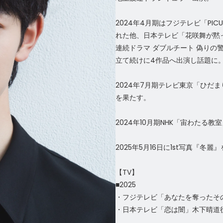
2024年4月期はフジテレビ「PI
れた他、日本テレビ「花咲舞が黙
連続ドラマ ダブルチート 偽りの警官
立て続けに4作品へ出演し話題に
2024年7月期テレビ東京「ひだ
を果たす。
2024年10月期NHK「宙わた
2025年5月16日に1st写真『冬麗
【TV】
■2025
・フジテレビ「あなたを奪ったその
・日本テレビ「恋は闇」木下晴道